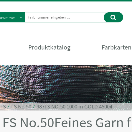
rbnummer
Produktkatalog
Farbkarten
⁄
FS
⁄
FS No.50
⁄
987FS NO.50 1000 m GOLD 45004
A
FS No.50Feines Garn f