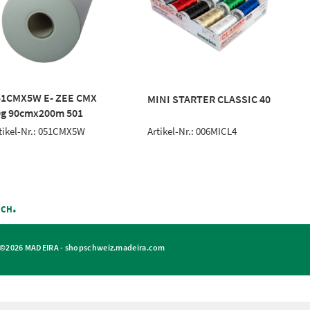
51CMX5W E- ZEE CMX
MINI STARTER CLASSIC 40
0g 90cmx200m 501
Artikel-Nr.: 006MICL4
tikel-Nr.: 051CMX5W
A
ich.
©2026 MADEIRA -
shopschweiz.madeira.com