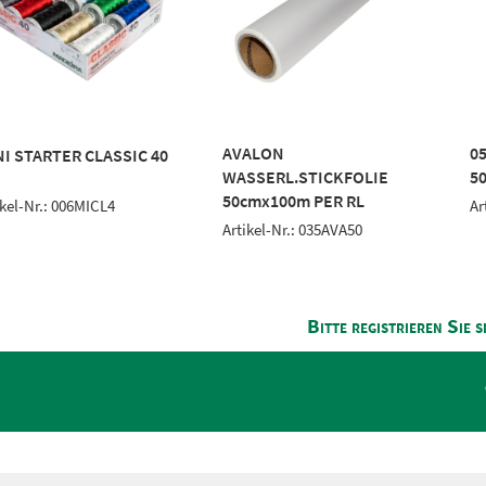
AVALON
0
I STARTER CLASSIC 40
WASSERL.STICKFOLIE
5
50cmx100m PER RL
ikel-Nr.: 006MICL4
Ar
Artikel-Nr.: 035AVA50
Bitte registrieren Sie s